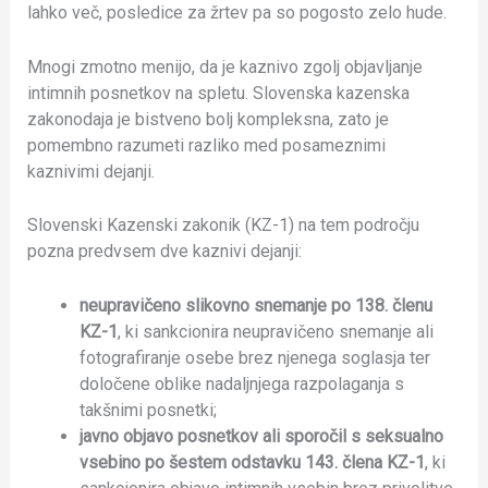
lahko več, posledice za žrtev pa so pogosto zelo hude.
Mnogi zmotno menijo, da je kaznivo zgolj objavljanje
intimnih posnetkov na spletu. Slovenska kazenska
zakonodaja je bistveno bolj kompleksna, zato je
pomembno razumeti razliko med posameznimi
kaznivimi dejanji.
Slovenski Kazenski zakonik (KZ-1) na tem področju
pozna predvsem dve kaznivi dejanji:
neupravičeno slikovno snemanje po 138. členu
KZ-1
, ki sankcionira neupravičeno snemanje ali
fotografiranje osebe brez njenega soglasja ter
določene oblike nadaljnjega razpolaganja s
takšnimi posnetki;
javno objavo posnetkov ali sporočil s seksualno
vsebino po šestem odstavku 143. člena KZ-1
, ki