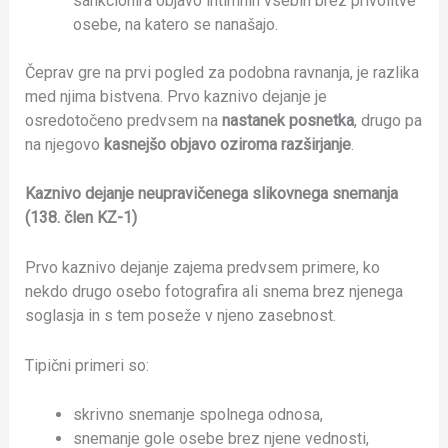
sankcionira objavo intimnih vsebin brez privolitve
osebe, na katero se nanašajo.
Čeprav gre na prvi pogled za podobna ravnanja, je razlika
med njima bistvena. Prvo kaznivo dejanje je
osredotočeno predvsem na
nastanek posnetka
, drugo pa
na njegovo
kasnejšo objavo oziroma razširjanje
.
Kaznivo dejanje neupravičenega slikovnega snemanja
(138. člen KZ-1)
Prvo kaznivo dejanje zajema predvsem primere, ko
nekdo drugo osebo fotografira ali snema brez njenega
soglasja in s tem poseže v njeno zasebnost.
Tipični primeri so:
skrivno snemanje spolnega odnosa,
snemanje gole osebe brez njene vednosti,