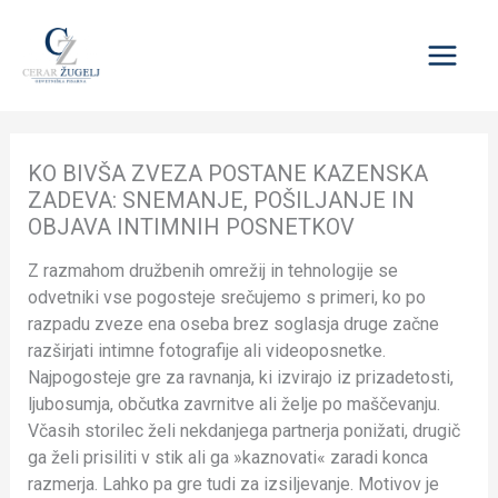
Skip
to
content
KO BIVŠA ZVEZA POSTANE KAZENSKA
ZADEVA: SNEMANJE, POŠILJANJE IN
OBJAVA INTIMNIH POSNETKOV
Z razmahom družbenih omrežij in tehnologije se
odvetniki vse pogosteje srečujemo s primeri, ko po
razpadu zveze ena oseba brez soglasja druge začne
razširjati intimne fotografije ali videoposnetke.
Najpogosteje gre za ravnanja, ki izvirajo iz prizadetosti,
ljubosumja, občutka zavrnitve ali želje po maščevanju.
Včasih storilec želi nekdanjega partnerja ponižati, drugič
ga želi prisiliti v stik ali ga »kaznovati« zaradi konca
razmerja. Lahko pa gre tudi za izsiljevanje. Motivov je