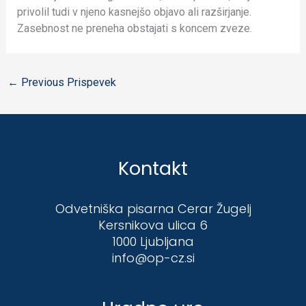
privolil tudi v njeno kasnejšo objavo ali razširjanje.
Zasebnost ne preneha obstajati s koncem zveze.
←
Previous Prispevek
Kontakt
Odvetniška pisarna Cerar Žugelj
Kersnikova ulica 6
1000 Ljubljana
info@op-cz.si