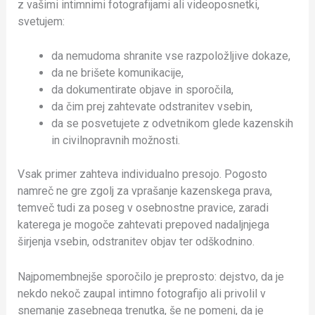
z vašimi intimnimi fotografijami ali videoposnetki,
svetujem:
da nemudoma shranite vse razpoložljive dokaze,
da ne brišete komunikacije,
da dokumentirate objave in sporočila,
da čim prej zahtevate odstranitev vsebin,
da se posvetujete z odvetnikom glede kazenskih
in civilnopravnih možnosti.
Vsak primer zahteva individualno presojo. Pogosto
namreč ne gre zgolj za vprašanje kazenskega prava,
temveč tudi za poseg v osebnostne pravice, zaradi
katerega je mogoče zahtevati prepoved nadaljnjega
širjenja vsebin, odstranitev objav ter odškodnino.
Najpomembnejše sporočilo je preprosto: dejstvo, da je
nekdo nekoč zaupal intimno fotografijo ali privolil v
snemanje zasebnega trenutka, še ne pomeni, da je