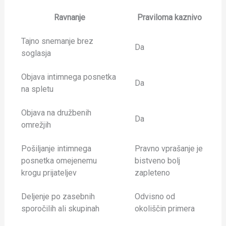
Ravnanje
Praviloma kaznivo
Tajno snemanje brez
Da
soglasja
Objava intimnega posnetka
Da
na spletu
Objava na družbenih
Da
omrežjih
Pošiljanje intimnega
Pravno vprašanje je
posnetka omejenemu
bistveno bolj
krogu prijateljev
zapleteno
Deljenje po zasebnih
Odvisno od
sporočilih ali skupinah
okoliščin primera