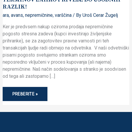
STE
RAZLIK!
MORDA
PLAČALI
ZGOLJ
ara
,
avans
,
nepremičnine
,
varščina
/ By
Uroš Cerar Žugelj
REZERVACIJSKI
ZNESEK?
Ker je predvsem nakup oziroma prodaja nepremičnine
POZOR,
NAPAČNA
pogosto stresna zadeva (kupci investirajo življenjske
UPORABA
TERMINOV
prihranke), se za zagotovitev pravne varnosti pri teh
LAHKO
PRIVEDE
transakcijah ljudje radi obrnejo na odvetnika. V naši odvetniški
DO
pisarni pogosto svetujemo strankam oziroma smo
USODNIH
RAZLIK!
neposredno vključeni v proces kupovanja (ali najema)
nepremičnine. Naš način sodelovanja s stranko je soodvisen
od tega ali zastopamo […]
PREBERITE »