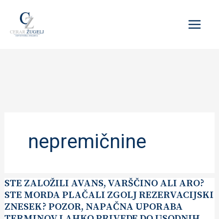
Skip
to
content
nepremičnine
STE
STE ZALOŽILI AVANS, VARŠČINO ALI ARO?
ZALOŽILI
STE MORDA PLAČALI ZGOLJ REZERVACIJSKI
AVANS,
VARŠČINO
ZNESEK? POZOR, NAPAČNA UPORABA
ALI
ARO?
TERMINOV LAHKO PRIVEDE DO USODNIH